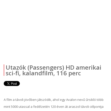
Utazók (Passengers) HD amerikai
sci-fi, kalandfilm, 116 perc
A film a távoli jövőben játszódik, ahol egy Avalon nevű űrsikló több
mint 5000 utassal a fedélzetén 120 éven át araszol távoli célpontja