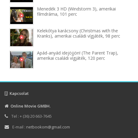
Menedék 3 HD (Windstorm 3), amerikai
filmdráma, 101 perc
Kelekótya karácsony (Christmas with the
Kranks), amerikai családi vígjáték, 98 perc
Apád-anyád idejöjjön! (The Parent Trap),
amerikai családi vígjáték, 120 perc
Kapcsolat
Online Movie GMBH.
Tel : + (36) 20 663-7645
E-mail :
netbookom@gmail.com