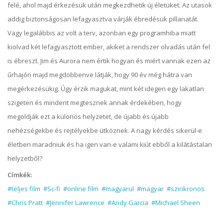
felé, ahol majd érkezésük után megkezdhetik új életüket. Az utasok
addig biztonságosan lefagyasztva várják ébredésük pillanatát.
Vagy legalábbis az volt a terv, azonban egy programhiba miatt
kiolvad két lefagyasztott ember, akiket a rendszer olvadás után fel
is ébreszt. Jim és Aurora nem értik hogyan és miért vannak ezen az
űrhajón majd megdöbbenve látják, hogy 90 év még hátra van
megérkezésükig. Úgy érzik magukat, mint két idegen egy lakatlan
szigeten és mindent megtesznek annak érdekében, hogy
megoldják ezt a különös helyzetet, de újabb és újabb
nehézségekbe és rejtélyekbe ütköznek. A nagy kérdés sikerül-e
életben maradniuk és ha igen van-e valami kiút ebből a kilátástalan
helyzetből?
Címkék:
#teljes film
#Sc-fi
#online film
#magyarul
#magyar
#szinkronos
#Chris Pratt
#Jennifer Lawrence
#Andy Garcia
#Michael Sheen