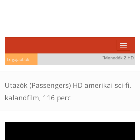
Toggle
navigati
"Menedék 2 HD (Win
Legújabbak:
Utazók (Passengers) HD amerikai sci-fi,
kalandfilm, 116 perc