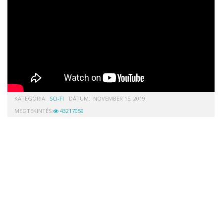
KATEGÓRIA:
SCI-FI
DÁTUM:
NOVEMBER 15, 2019
MEGTEKINTÉS:
43217059