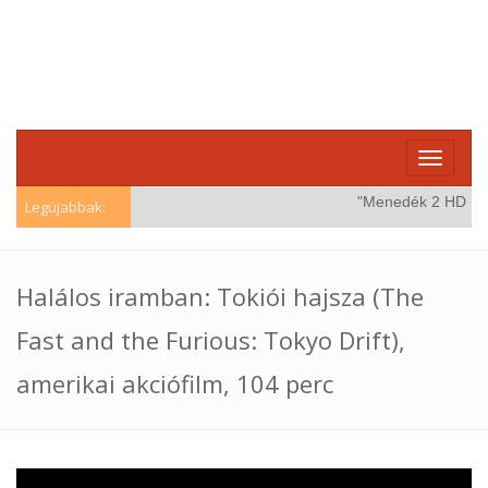
Toggle
navigati
"Menedék 2 HD (Win
Legújabbak:
Halálos iramban: Tokiói hajsza (The
Fast and the Furious: Tokyo Drift),
amerikai akciófilm, 104 perc