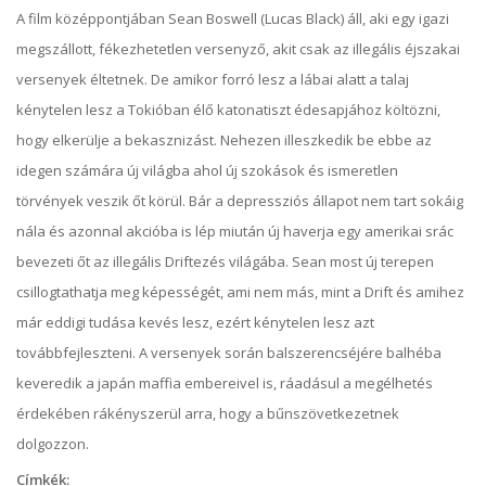
A film középpontjában Sean Boswell (Lucas Black) áll, aki egy igazi
megszállott, fékezhetetlen versenyző, akit csak az illegális éjszakai
versenyek éltetnek. De amikor forró lesz a lábai alatt a talaj
kénytelen lesz a Tokióban élő katonatiszt édesapjához költözni,
hogy elkerülje a bekasznizást. Nehezen illeszkedik be ebbe az
idegen számára új világba ahol új szokások és ismeretlen
törvények veszik őt körül. Bár a depressziós állapot nem tart sokáig
nála és azonnal akcióba is lép miután új haverja egy amerikai srác
bevezeti őt az illegális Driftezés világába. Sean most új terepen
csillogtathatja meg képességét, ami nem más, mint a Drift és amihez
már eddigi tudása kevés lesz, ezért kénytelen lesz azt
továbbfejleszteni. A versenyek során balszerencséjére balhéba
keveredik a japán maffia embereivel is, ráadásul a megélhetés
érdekében rákényszerül arra, hogy a bűnszövetkezetnek
dolgozzon.
Címkék: