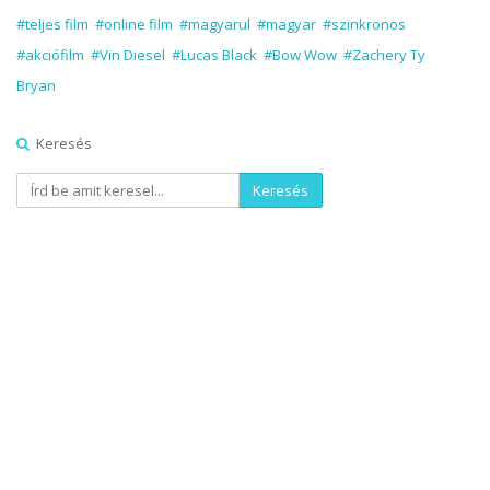
#teljes film
#online film
#magyarul
#magyar
#szinkronos
#akciófilm
#Vin Diesel
#Lucas Black
#Bow Wow
#Zachery Ty
Bryan
Keresés
Keresés