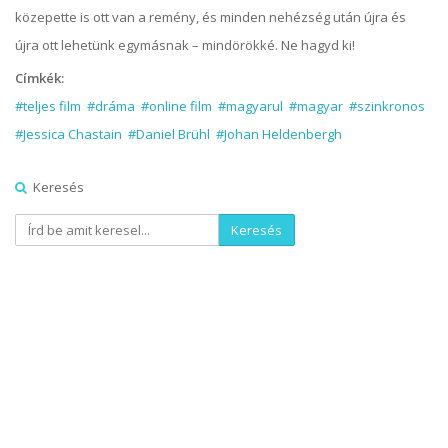
közepette is ott van a remény, és minden nehézség után újra és
újra ott lehetünk egymásnak – mindörökké. Ne hagyd ki!
Címkék:
#teljes film
#dráma
#online film
#magyarul
#magyar
#szinkronos
#Jessica Chastain
#Daniel Brühl
#Johan Heldenbergh
Keresés
Keresés