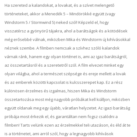
Ha szereted a kalandokat, a lovakat, és a szívet melengető
történeteket, akkor a Menedék 5 – Mindörökké együtt (vagy
Windstorm 5 / Stormwind 5) neked szól! Képzeld el, hogy
visszatérsz a gyönyörű tájakra, ahol a barátságok és a kötödések
még erősebbé válnak, miközben Mika és Windstorm új kihívásokkal
néznek szembe. A filmben nemcsak a szívhez szóló kalandok
várnak ránk, hanem egy olyan történet is, ami az igaz barátságról,
az összetartásról és a szeretetről szól. A film elvezet minket egy
olyan világba, ahol a természet szépsége és ereje mellett a lovak
és az emberek közötti kapcsolat is kulcsszerepet kap. Ez a rész
különösen érzelmes és izgalmas, hiszen Mika és Windstorm
összetartozása most még nagyobb próbákat kell kiálljon, miközben
együtt oldanak meg egy újabb, váratlan helyzetet. Az igazi barátság
próbája most érkezik el, és garantáltan nem fogsz csalódni a
filmben! Tarts velünk ezen az érzelmekkel teli utazáson, és éld át te
is a történetet, ami arról szól, hogy a legnagyobb kihívások