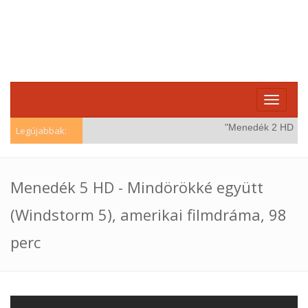
Toggle
navigati
"Menedék 2 HD (Win
Legújabbak:
Menedék 5 HD - Mindörökké együtt
(Windstorm 5), amerikai filmdráma, 98
perc