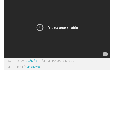
KATEGÓRIA:
DRÁMÁK
DÁTUM:
JANUÁR 01, 2025
MEGTEKINTÉS:
4322500