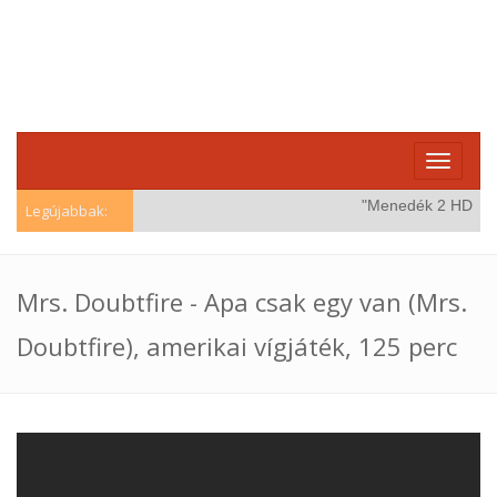
Toggle
navigati
"Menedék 2 HD (Wind
Legújabbak:
Mrs. Doubtfire - Apa csak egy van (Mrs.
Doubtfire), amerikai vígjáték, 125 perc