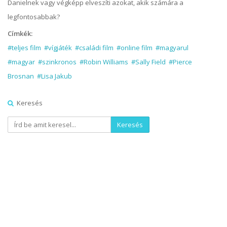
Danielnek vagy végképp elveszíti azokat, akik számára a
legfontosabbak?
Címkék:
#teljes film
#vígjáték
#családi film
#online film
#magyarul
#magyar
#szinkronos
#Robin Williams
#Sally Field
#Pierce
Brosnan
#Lisa Jakub
Keresés
Keresés