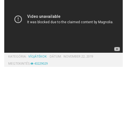
KATEGÓRIA:
VÍGJÁTÉKOK
DÁTUM:
NOVEMBER 22, 2019
MEGTEKINTÉS:
43229029