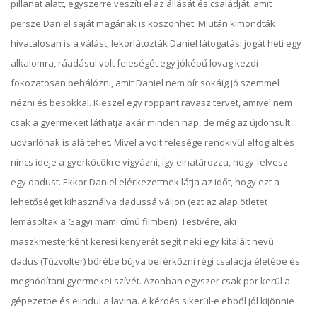
pillanat alatt, egyszerre veszíti el az állását és családját, amit
persze Daniel saját magának is köszönhet. Miután kimondták
hivatalosan is a válást, lekorlátozták Daniel látogatási jogát heti egy
alkalomra, ráadásul volt feleségét egy jóképű lovag kezdi
fokozatosan behálózni, amit Daniel nem bír sokáig jó szemmel
nézni és besokkal. Kieszel egy roppant ravasz tervet, amivel nem
csak a gyermekeit láthatja akár minden nap, de még az újdonsült
udvarlónak is alá tehet. Mivel a volt felesége rendkívül elfoglalt és
nincs ideje a gyerkőcökre vigyázni, így elhatározza, hogy felvesz
egy dadust. Ekkor Daniel elérkezettnek látja az időt, hogy ezt a
lehetőséget kihasználva dadussá váljon (ezt az alap ötletet
lemásoltak a Gagyi mami című filmben). Testvére, aki
maszkmesterként keresi kenyerét segít neki egy kitalált nevű
dadus (Tűzvolter) bőrébe bújva beférkőzni régi családja életébe és
meghódítani gyermekei szívét. Azonban egyszer csak por kerül a
gépezetbe és elindul a lavina. A kérdés sikerül-e ebből jól kijönnie