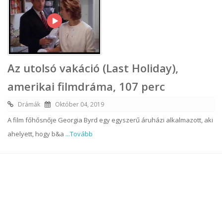
Az utolsó vakáció (Last Holiday),
amerikai filmdráma, 107 perc
Drámák
Október 04, 2019
A film főhősnője Georgia Byrd egy egyszerű áruházi alkalmazott, aki
ahelyett, hogy b&a
...Tovább