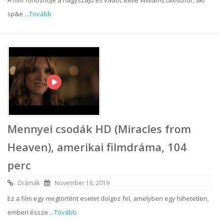
A film főhősnője a nagyszájú és vadóc Belle Williams taxisofőr, aki
sp&e
...Tovább
Mennyei csodák HD (Miracles from
Heaven), amerikai filmdráma, 104
perc
Drámák
November 18, 2019
Ez a film egy megtörtént esetet dolgoz fel, amelyben egy hihetetlen,
emberi éssze
...Tovább