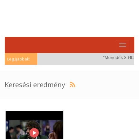
Toggle
navigati
"Menedék 2 HD (Win
Legújabbak:
Keresési eredmény