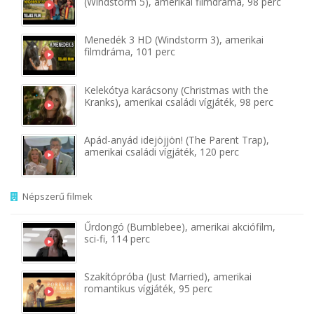
(Windstorm 5), amerikai filmdráma, 98 perc
Menedék 3 HD (Windstorm 3), amerikai
filmdráma, 101 perc
Kelekótya karácsony (Christmas with the
Kranks), amerikai családi vígjáték, 98 perc
Apád-anyád idejöjjön! (The Parent Trap),
amerikai családi vígjáték, 120 perc
Népszerű filmek
Űrdongó (Bumblebee), amerikai akciófilm,
sci-fi, 114 perc
Szakítópróba (Just Married), amerikai
romantikus vígjáték, 95 perc