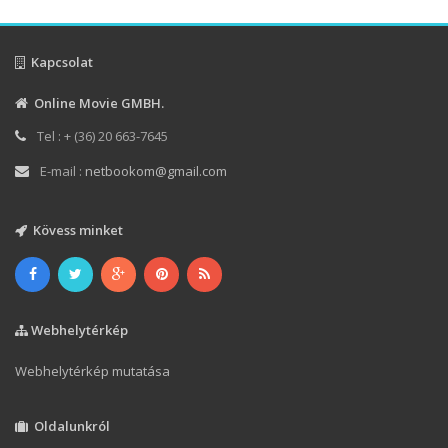
Kapcsolat
Online Movie GMBH.
Tel : + (36) 20 663-7645
E-mail :
netbookom@gmail.com
Kövess minket
Webhelytérkép
Webhelytérkép mutatása
Oldalunkról