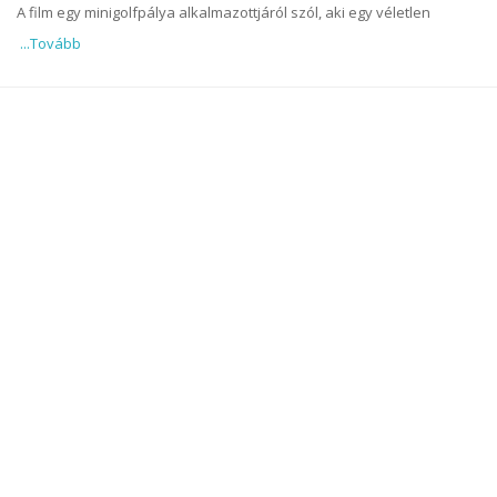
A film egy minigolfpálya alkalmazottjáról szól, aki egy véletlen
...Tovább