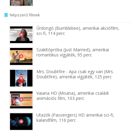
Népszerű filmek
Űrdongó (Bumblebee), amerikai akciófilm,
sci-fi, 114 perc
Szakítópróba (Just Married), amerikai
romantikus vígjáték, 95 perc
Mrs. Doubtfire - Apa csak egy van (Mrs.
Doubtfire), amerikai vígjáték, 125 perc
Vaiana HD (Moana), amerikai családi
animációs film, 103 perc
Utazók (Passengers) HD amerikai sci-fi,
kalandfilm, 116 perc