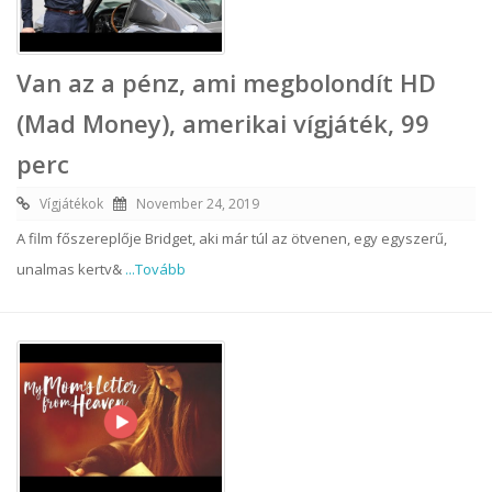
Van az a pénz, ami megbolondít HD
(Mad Money), amerikai vígjáték, 99
perc
Vígjátékok
November 24, 2019
A film főszereplője Bridget, aki már túl az ötvenen, egy egyszerű,
unalmas kertv&
...Tovább