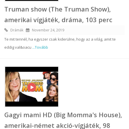
Truman show (The Truman Show),
amerikai vígjáték, dráma, 103 perc
Drámák
November 24, 2019
Te mit tennél, ha egyszer csak kiderülne, hogy az a világ, amit te
eddig val&oacu
...Tovább
Gagyi mami HD (Big Momma's House),
amerikai-német akció-vígjáték, 98