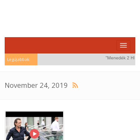
Toggle
navigati
"Menedék 2 HD (Wi
Legújabbak:
November 24, 2019