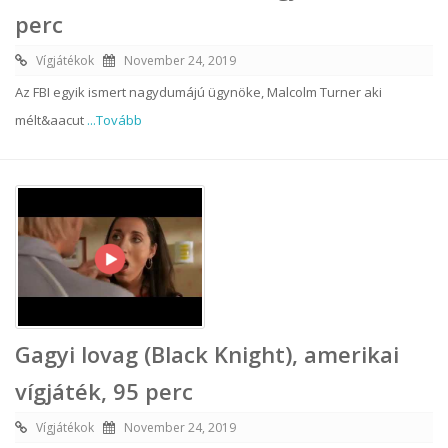
perc
Vígjátékok
November 24, 2019
Az FBI egyik ismert nagydumájú ügynöke, Malcolm Turner aki
mélt&aacut
...Tovább
Gagyi lovag (Black Knight), amerikai
vígjáték, 95 perc
Vígjátékok
November 24, 2019