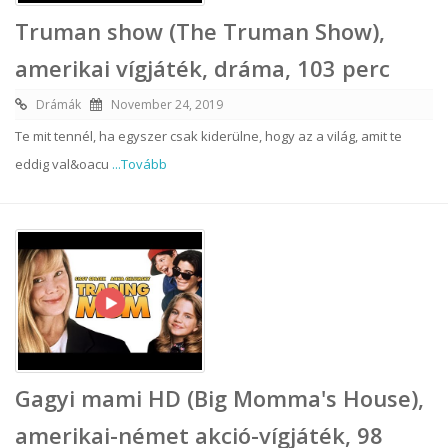
Truman show (The Truman Show),
amerikai vígjáték, dráma, 103 perc
Drámák
November 24, 2019
Te mit tennél, ha egyszer csak kiderülne, hogy az a világ, amit te
eddig val&oacu
...Tovább
Gagyi mami HD (Big Momma's House),
amerikai-német akció-vígjáték, 98