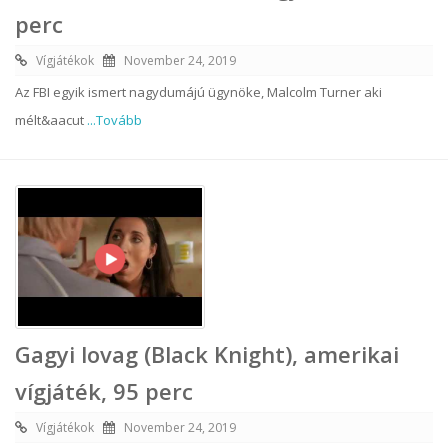
perc
Vígjátékok
November 24, 2019
Az FBI egyik ismert nagydumájú ügynöke, Malcolm Turner aki
mélt&aacut
...Tovább
Gagyi lovag (Black Knight), amerikai
vígjáték, 95 perc
Vígjátékok
November 24, 2019