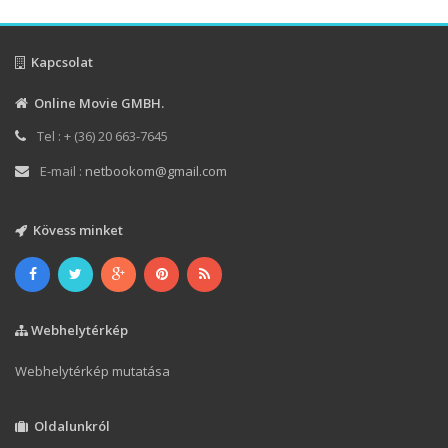
Kapcsolat
Online Movie GMBH.
Tel : + (36) 20 663-7645
E-mail :
netbookom@gmail.com
Kövess minket
Webhelytérkép
Webhelytérkép mutatása
Oldalunkról