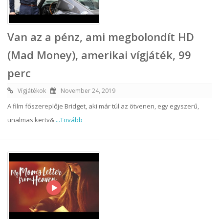
Van az a pénz, ami megbolondít HD
(Mad Money), amerikai vígjáték, 99
perc
Vígjátékok
November 24, 2019
A film főszereplője Bridget, aki már túl az ötvenen, egy egyszerű,
unalmas kertv&
...Tovább