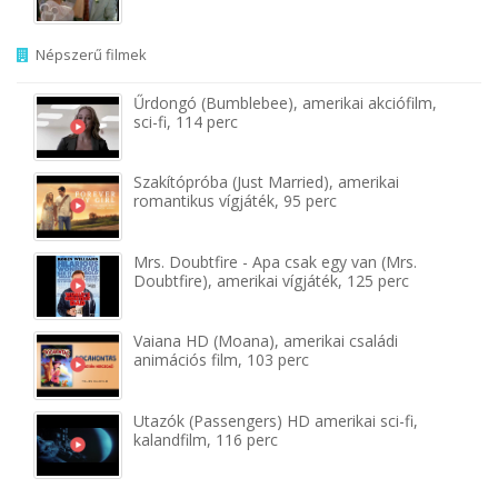
Népszerű filmek
Űrdongó (Bumblebee), amerikai akciófilm,
sci-fi, 114 perc
Szakítópróba (Just Married), amerikai
romantikus vígjáték, 95 perc
Mrs. Doubtfire - Apa csak egy van (Mrs.
Doubtfire), amerikai vígjáték, 125 perc
Vaiana HD (Moana), amerikai családi
animációs film, 103 perc
Utazók (Passengers) HD amerikai sci-fi,
kalandfilm, 116 perc