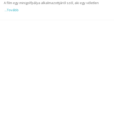
A film egy minigolfpálya alkalmazottjáról szól, aki egy véletlen
...Tovább