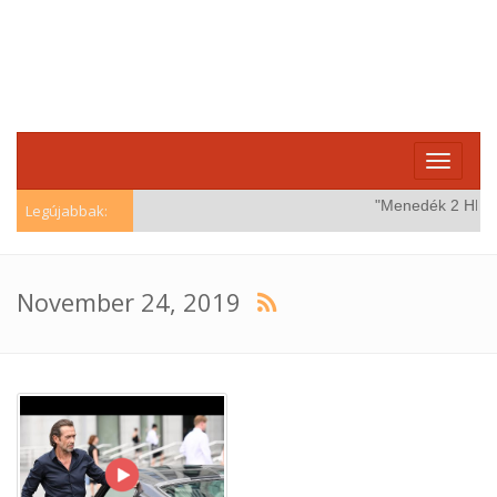
Toggle
navigati
"Menedék 2 HD (Wi
Legújabbak:
November 24, 2019