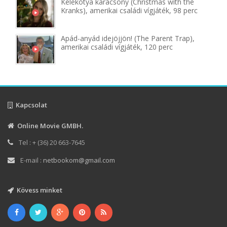
Kelekótya karácsony (Christmas with the
Kranks), amerikai családi vígjáték, 98 perc
Apád-anyád idejöjjön! (The Parent Trap),
amerikai családi vígjáték, 120 perc
Kapcsolat
Online Movie GMBH.
Tel : + (36) 20 663-7645
E-mail :
netbookom@gmail.com
Kövess minket