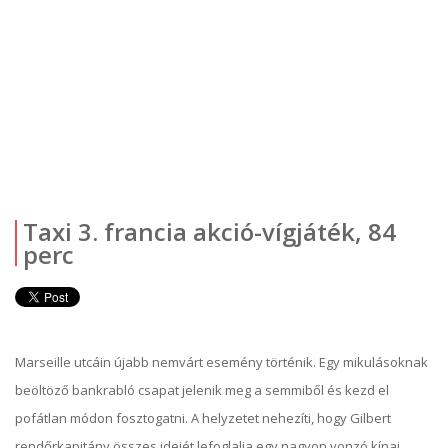
Taxi 3. francia akció-vígjáték, 84
perc
Marseille utcáin újabb nemvárt esemény történik. Egy mikulásoknak
beöltöző bankrabló csapat jelenik meg a semmiből és kezd el
pofátlan módon fosztogatni. A helyzetet nehezíti, hogy Gilbert
rendőrkapitány összes idejét lefoglalja egy nagyon vonzó kínai