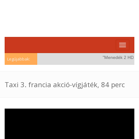
Toggle
navigati
"Menedék 2 HD (Win
Legújabbak:
Taxi 3. francia akció-vígjáték, 84 perc