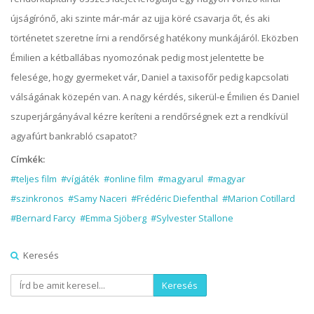
újságírónő, aki szinte már-már az ujja köré csavarja őt, és aki
történetet szeretne írni a rendőrség hatékony munkájáról. Eközben
Émilien a kétballábas nyomozónak pedig most jelentette be
felesége, hogy gyermeket vár, Daniel a taxisofőr pedig kapcsolati
válságának közepén van. A nagy kérdés, sikerül-e Émilien és Daniel
szuperjárgányával kézre keríteni a rendőrségnek ezt a rendkívül
agyafúrt bankrabló csapatot?
Címkék:
#teljes film
#vígjáték
#online film
#magyarul
#magyar
#szinkronos
#Samy Naceri
#Frédéric Diefenthal
#Marion Cotillard
#Bernard Farcy
#Emma Sjöberg
#Sylvester Stallone
Keresés
Keresés