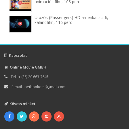
animációs film, 103 perc
Utazók (Passengers) HD amerikai sci-fi,
kalandfilm, 116 perc
Kapcsolat
Online Movie GMBH.
Tel : + (36) 20 663-7645
E-mail :
netbookom@gmail.com
Kövess minket