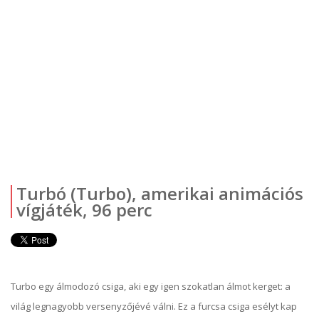
Turbó (Turbo), amerikai animációs
vígjáték, 96 perc
Turbo egy álmodozó csiga, aki egy igen szokatlan álmot kerget: a
világ legnagyobb versenyzőjévé válni. Ez a furcsa csiga esélyt kap