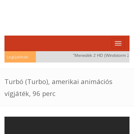
Toggle
navigati
"Menedék 2 HD (Windstorm 2), am
Legújabbak:
Turbó (Turbo), amerikai animációs
vígjáték, 96 perc