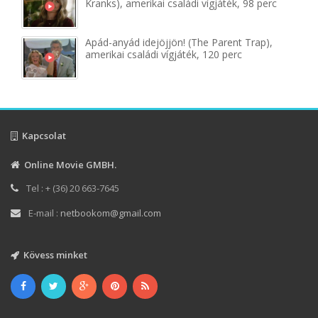
Kranks), amerikai családi vígjáték, 98 perc
Apád-anyád idejöjjön! (The Parent Trap),
amerikai családi vígjáték, 120 perc
Kapcsolat
Online Movie GMBH.
Tel : + (36) 20 663-7645
E-mail :
netbookom@gmail.com
Kövess minket