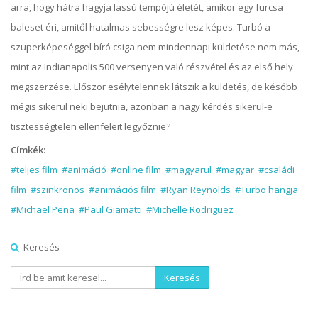
arra, hogy hátra hagyja lassú tempójú életét, amikor egy furcsa
baleset éri, amitől hatalmas sebességre lesz képes. Turbó a
szuperképeséggel bíró csiga nem mindennapi küldetése nem más,
mint az Indianapolis 500 versenyen való részvétel és az első hely
megszerzése. Először esélytelennek látszik a küldetés, de később
mégis sikerül neki bejutnia, azonban a nagy kérdés sikerül-e
tisztességtelen ellenfeleit legyőznie?
Címkék:
#teljes film
#animáció
#online film
#magyarul
#magyar
#családi
film
#szinkronos
#animációs film
#Ryan Reynolds
#Turbo hangja
#Michael Pena
#Paul Giamatti
#Michelle Rodriguez
Keresés
Keresés