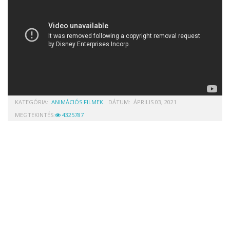
KATEGÓRIA:
ANIMÁCIÓS FILMEK
DÁTUM:
ÁPRILIS 03, 2021
MEGTEKINTÉS:
4325787