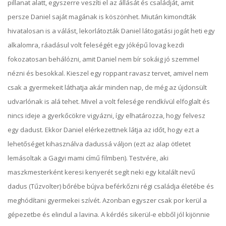
pillanat alatt, egyszerre veszíti el az állását és családját, amit
persze Daniel saját magának is köszönhet. Miután kimondták
hivatalosan is a válást, lekorlátozták Daniel látogatási jogát heti egy
alkalomra, ráadásul volt feleségét egy jóképű lovag kezdi
fokozatosan behálózni, amit Daniel nem bír sokáig jó szemmel
nézni és besokkal. Kieszel egy roppant ravasz tervet, amivel nem
csak a gyermekeit láthatja akár minden nap, de még az újdonsült
udvarlónak is alá tehet. Mivel a volt felesége rendkívül elfoglalt és
nincs ideje a gyerkőcökre vigyázni, így elhatározza, hogy felvesz
egy dadust. Ekkor Daniel elérkezettnek látja az időt, hogy ezt a
lehetőséget kihasználva dadussá váljon (ezt az alap ötletet
lemásoltak a Gagyi mami című filmben). Testvére, aki
maszkmesterként keresi kenyerét segít neki egy kitalált nevű
dadus (Tűzvolter) bőrébe bújva beférkőzni régi családja életébe és
meghódítani gyermekei szívét. Azonban egyszer csak por kerül a
gépezetbe és elindul a lavina. A kérdés sikerül-e ebből jól kijönnie