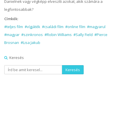
Danielnek vagy végképp elveszíti azokat, akik számára a
legfontosabbak?
Címkék:
#teljes film
#vígjáték
#családi film
#online film
#magyarul
#magyar
#szinkronos
#Robin Williams
#Sally Field
#Pierce
Brosnan
#Lisa Jakub
Keresés
Keresés