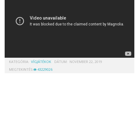
KATEGÓRIA:
VÍGJÁTÉKOK
DÁTUM:
NOVEMBER 22, 2019
MEGTEKINTÉS:
43229026