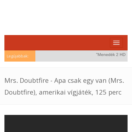
Toggle
navigati
"Menedék 2 HD (Wind
Legújabbak:
Mrs. Doubtfire - Apa csak egy van (Mrs.
Doubtfire), amerikai vígjáték, 125 perc