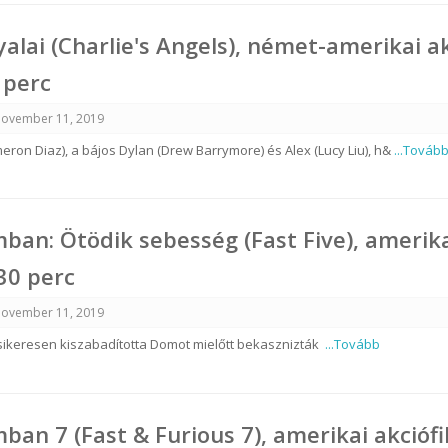
yalai (Charlie's Angels), német-amerikai a
 perc
ovember 11, 2019
meron Diaz), a bájos Dylan (Drew Barrymore) és Alex (Lucy Liu), h&
...Továb
mban: Ötödik sebesség (Fast Five), amerik
130 perc
ovember 11, 2019
 sikeresen kiszabadította Domot mielőtt bekasznizták
...Tovább
mban 7 (Fast & Furious 7), amerikai akciófi