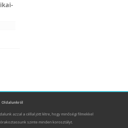
ikai-
Oldalunkról
dalunk azzal a céllal jött létre, hogy minőségi filmekkel
órakoztassunk szinte minden korosztályt.