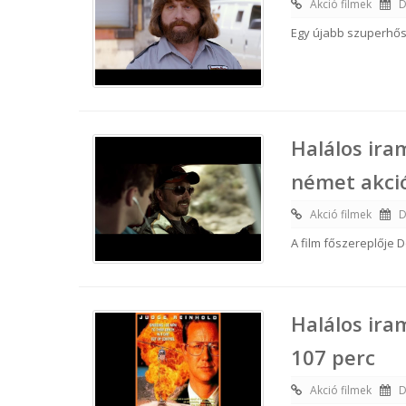
Akció filmek
D
Egy újabb szuperhős
Halálos ira
német akció
Akció filmek
D
A film főszereplője
Halálos ira
107 perc
Akció filmek
D