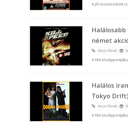
A jól összeszokott 
Halálosabb 
német akció
Akció filmek
N
A film középpontjába
Halálos ira
Tokyo Drift
Akció filmek
N
A film középpontjába