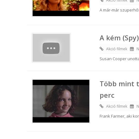
Akció filmek
N
A már-már szuperhős
A kém (Spy)
Akció filmek
N
Susan Cooper unottan
Több mint t
perc
Akció filmek
N
Frank Farmer, aki ko