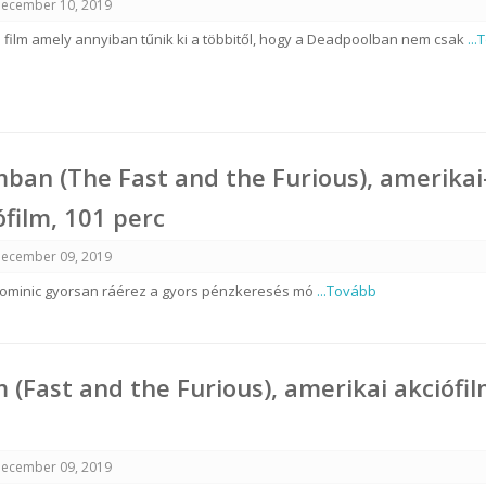
ecember 10, 2019
 film amely annyiban tűnik ki a többitől, hogy a Deadpoolban nem csak
..
mban (The Fast and the Furious), amerikai
film, 101 perc
ecember 09, 2019
 Dominic gyorsan ráérez a gyors pénzkeresés mó
...Tovább
m (Fast and the Furious), amerikai akciófil
ecember 09, 2019