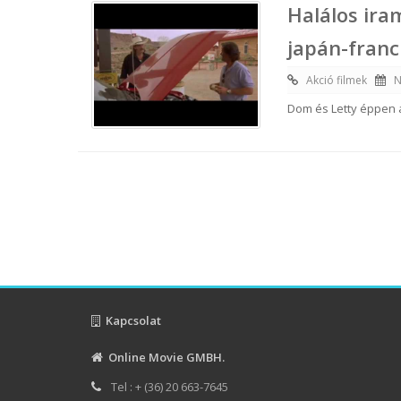
Halálos ira
japán-franc
Akció filmek
N
Dom és Letty éppen a
Kapcsolat
Online Movie GMBH.
Tel : + (36) 20 663-7645