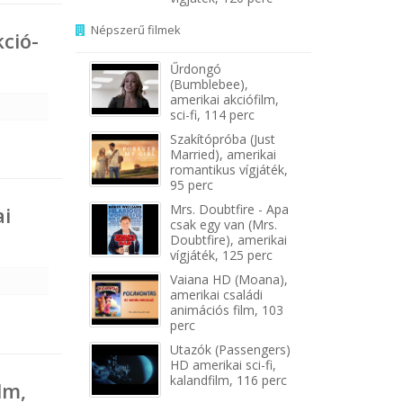
Népszerű filmek
kció-
Űrdongó
(Bumblebee),
amerikai akciófilm,
sci-fi, 114 perc
b
Szakítópróba (Just
Married), amerikai
romantikus vígjáték,
95 perc
Mrs. Doubtfire - Apa
ai
csak egy van (Mrs.
Doubtfire), amerikai
vígjáték, 125 perc
Vaiana HD (Moana),
amerikai családi
animációs film, 103
perc
Utazók (Passengers)
HD amerikai sci-fi,
kalandfilm, 116 perc
lm,