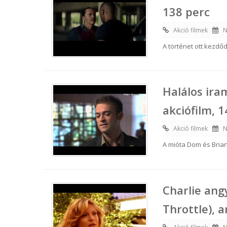
138 perc
Akció filmek
N
A történet ott kezdő
Halálos ira
akciófilm, 
Akció filmek
N
A mióta Dom és Brian
Charlie angy
Throttle), 