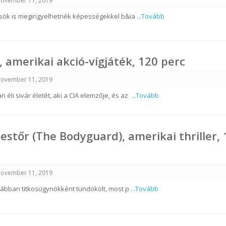
ovember 11, 2019
ök is megirigyelhetnék képességekkel b&ia
...Tovább
, amerikai akció-vígjáték, 120 perc
ovember 11, 2019
 éli sivár életét, aki a CIA elemzője, és az
...Tovább
estőr (The Bodyguard), amerikai thriller,
ovember 11, 2019
rábban titkosügynökként tündökölt, most p
...Tovább