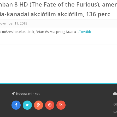
mban 8 HD (The Fate of the Furious), amer
ia-kanadai akciófilm akciófilm, 136 perc
ovember 11, 2019
 mézes heteket töltik, Brian és Mia pedig &uacu
...Tovább
Kövess minket
Ol
sz