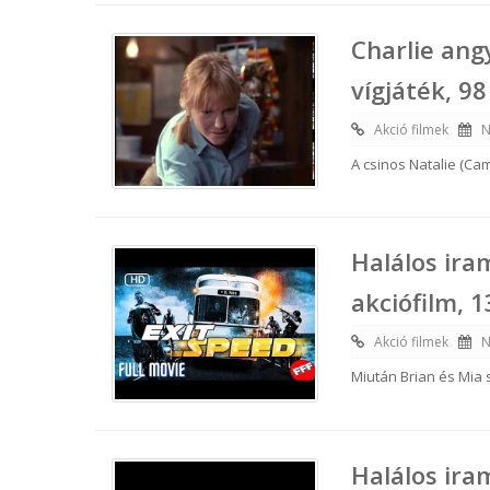
Charlie ang
vígjáték, 98
Akció filmek
N
A csinos Natalie (Ca
Halálos ira
akciófilm, 
Akció filmek
N
Miután Brian és Mia
Halálos ira