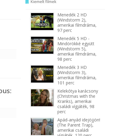
Kiemelt filmek
Menedék 2 HD
(Windstorm 2),
amerikai filmdráma,
97 perc
Menedék 5 HD -
Mindörökké együtt
(Windstorm 5),
amerikai filmdráma,
98 perc
Menedék 3 HD
(Windstorm 3),
amerikai filmdráma,
101 perc
ous:
Kelekótya karácsony
(Christmas with the
Kranks), amerikai
családi vígjáték, 98
perc
Apád-anyád idejöjjön!
(The Parent Trap),
amerikai családi
vígjáték, 120 perc