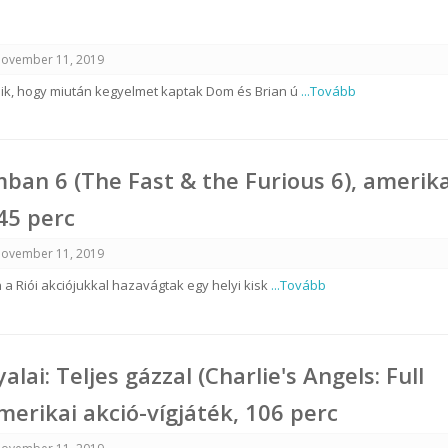
ovember 11, 2019
dik, hogy miután kegyelmet kaptak Dom és Brian ú
...Tovább
mban 6 (The Fast & the Furious 6), amerika
145 perc
ovember 11, 2019
 a Riói akciójukkal hazavágtak egy helyi kisk
...Tovább
alai: Teljes gázzal (Charlie's Angels: Full
amerikai akció-vígjáték, 106 perc