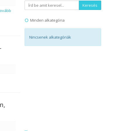
Keresés
.Tovább
Minden alkategória
Nincsenek alkategóriák
-
m,