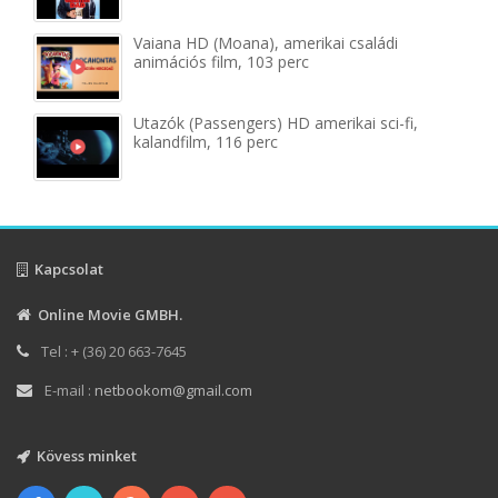
Vaiana HD (Moana), amerikai családi
animációs film, 103 perc
Utazók (Passengers) HD amerikai sci-fi,
kalandfilm, 116 perc
Kapcsolat
Online Movie GMBH.
Tel : + (36) 20 663-7645
E-mail :
netbookom@gmail.com
Kövess minket