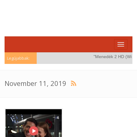
Toggle
navigati
"Menedék 2 HD (Windstorm
Legújabbak:
November 11, 2019