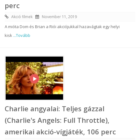
perc
Akció filmek
November 11, 2019
A mióta Dom és Brian a Riói akciójukkal hazavágtak egy helyi
kisk
...Tovább
Charlie angyalai: Teljes gázzal
(Charlie's Angels: Full Throttle),
amerikai akció-vígjáték, 106 perc