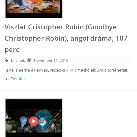
Viszlát Cristopher Robin (Goodbye
Christopher Robin), angol dráma, 107
perc
Drámák
November 11, 2019
Ki ne ismerné a kedves, vicces cuki Micimackó elbűvölő történeteit,
a
...Tovább