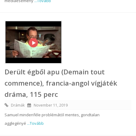
médiaesemény
...Tovább
Derült égből apu (Demain tout
commence), francia-angol vígjáték
dráma, 115 perc
Drámák
November 11, 2019
Samuel mindenféle problémától mentes, gondtalan
agglegényé
...Tovább