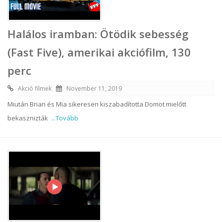
Halálos iramban: Ötödik sebesség
(Fast Five), amerikai akciófilm, 130
perc
Akció filmek
November 11, 2019
Miután Brian és Mia sikeresen kiszabadította Domot mielőtt
bekasznizták
...Tovább