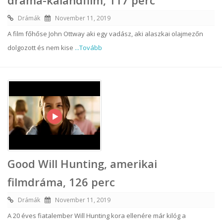
dráma-kalandfilm, 117 perc
Drámák
November 11, 2019
A film főhőse John Ottway aki egy vadász, aki alaszkai olajmezőn
dolgozott és nem kise
...Tovább
Good Will Hunting, amerikai
filmdráma, 126 perc
Drámák
November 11, 2019
A 20 éves fiatalember Will Hunting kora ellenére már kilóg a