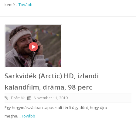
kemé
...Tovább
Sarkvidék (Arctic) HD, izlandi
kalandfilm, dráma, 98 perc
Drámák
November 11, 2019
Egy hegymászásban tapasztalt férfi úgy dönt, hogy újra
megh&
...Tovább