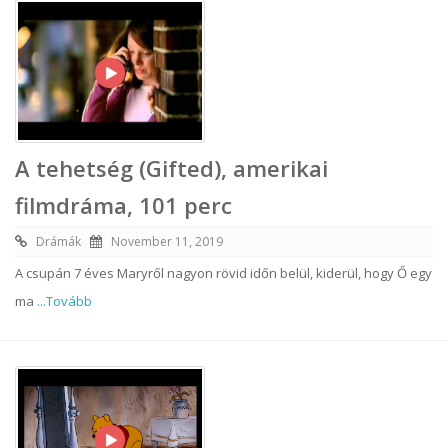
A tehetség (Gifted), amerikai
filmdráma, 101 perc
Drámák
November 11, 2019
A csupán 7 éves Maryről nagyon rövid időn belül, kiderül, hogy Ő egy
ma
...Tovább