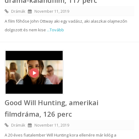
dráma-kalandfilm, 117 perc
Drámák
November 11, 2019
A film főhőse John Ottway aki egy vadász, aki alaszkai olajmezőn
dolgozott és nem kise
...Tovább
Good Will Hunting, amerikai
filmdráma, 126 perc
Drámák
November 11, 2019
A 20 éves fiatalember Will Hunting kora ellenére már kilóg a