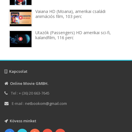
Vaiana HD (Moana), amerikai családi
animációs film, 103 perc
Utazók (Passengers) HD amerikai sci-fi,
kalandfilm, 116 perc
Kapcsolat
Online Movie GMBH.
Tel : + (36) 20 663-7645
E-mail :
netbookom@gmail.com
Kövess minket