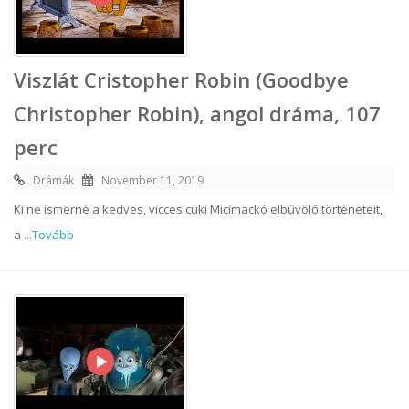
Viszlát Cristopher Robin (Goodbye
Christopher Robin), angol dráma, 107
perc
Drámák
November 11, 2019
Ki ne ismerné a kedves, vicces cuki Micimackó elbűvölő történeteit,
a
...Tovább