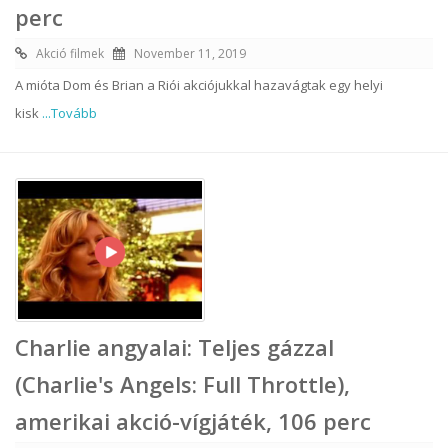
perc
Akció filmek
November 11, 2019
A mióta Dom és Brian a Riói akciójukkal hazavágtak egy helyi
kisk
...Tovább
Charlie angyalai: Teljes gázzal
(Charlie's Angels: Full Throttle),
amerikai akció-vígjáték, 106 perc