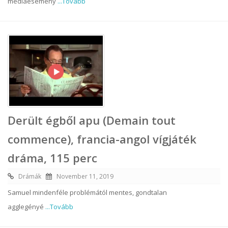
médiaesemény
...Tovább
Derült égből apu (Demain tout
commence), francia-angol vígjáték
dráma, 115 perc
Drámák
November 11, 2019
Samuel mindenféle problémától mentes, gondtalan
agglegényé
...Tovább