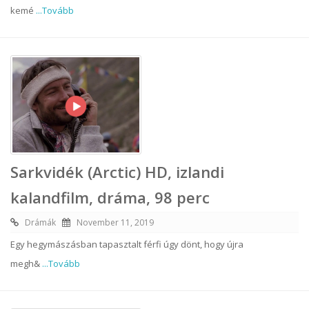
kemé
...Tovább
Sarkvidék (Arctic) HD, izlandi
kalandfilm, dráma, 98 perc
Drámák
November 11, 2019
Egy hegymászásban tapasztalt férfi úgy dönt, hogy újra
megh&
...Tovább