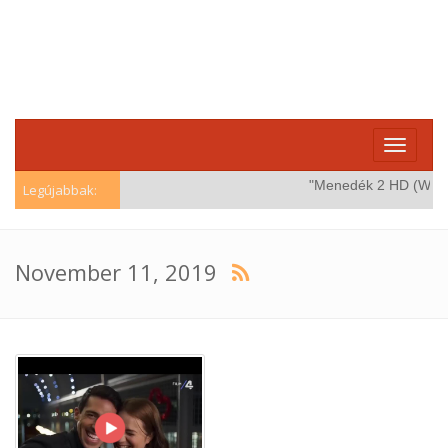
Toggle
navigati
"Menedék 2 HD (Windstor
Legújabbak:
November 11, 2019