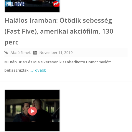
Halálos iramban: Ötödik sebesség
(Fast Five), amerikai akciófilm, 130
perc
Akció filmek
November 11, 2019
Miután Brian és Mia sikeresen kiszabadította Domot mielőtt
bekasznizták
...Tovább