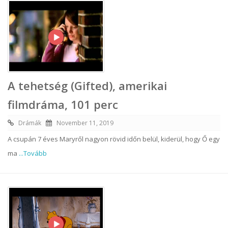
A tehetség (Gifted), amerikai
filmdráma, 101 perc
Drámák
November 11, 2019
A csupán 7 éves Maryről nagyon rövid időn belül, kiderül, hogy Ő egy
ma
...Tovább