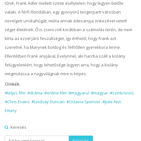
tűnik, Frank Adler mellett szinte esélytelen, hogy legyen belőle
valaki. A férfi Floridában, egy gyönyörű tengerparti városban
nevelgeti unokahúgát, mióta annak édesanyja önkezével vetett
véget életének. Ő is zseni volt korábban a számolás terén, de nem
bírta az ezzel járó feszültséget, így érthető, hogy Frank azt
szeretné, ha Marynek boldog és felhőtlen gyerekkora lenne.
Ellentétben Frank anyjával, Evelynnel, aki harcba száll a kislány
felügyeletéért, hogy lehetősége legyen arra, hogy a kislány
megmutassa a nagyvilágnak mire is képes.
Címkék:
#teljes film
#dráma
#online film
#magyarul
#magyar
#szinkronos
#Chris Evans
#Lindsay Duncan
#Octavia Spencer
#Julie Ann
Emery
Keresés
Keresés