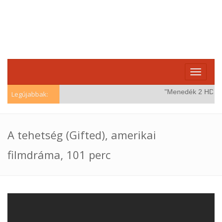
Toggle
navigati
"Menedék 2 HD (Win
Legújabbak:
A tehetség (Gifted), amerikai
filmdráma, 101 perc