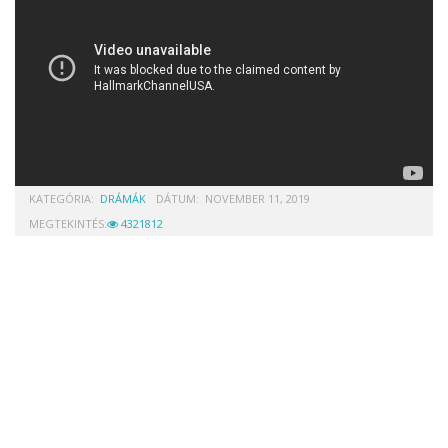
KATEGÓRIA:
DRÁMÁK
DÁTUM:
NOVEMBER 11, 2019
MEGTEKINTÉS:
4321812