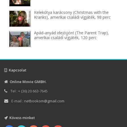
Kelekótya karácsony (Christmas with the
Kranks), amerikai családi vígjáték, 98 perc
Apád-anyád idejöjjön! (The Parent Trap),
amerikai családi vígjáték, 120 perc
Kapcsolat
Online Movie GMBH.
Tel : + (36) 20 663-7645
E-mail :
netbookom@gmail.com
Kövess minket