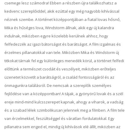
csemege lesz számodra! Ebben a részben újra találkozhatsz a
kedvenc szereplőiddel, akik ezúttal egy még nagyobb kihívással
néznek szembe. A történet középpontjában a fiatal lovas hősnő,
Mika és hűséges lova, Windstorm állnak, akik egy új kalandra
indulnak, miközben egyre közelebb kerülnek ahhoz, hogy
felfedezzék az igazi bátorságot és barátságot. A film izgalmas és
érzelmes pillanatokkal van tele. Miközben Mika és Windstorm új
titkokat tárnak fel egy különleges menedék körül, a történet felfedi
előttünk a természet csodáit és veszélyeit, miközben erőteljes
üzenetet közvetít a barátságról, a család fontosságáról és az
önmagunkra találásról. De nemcsak a szereplők személyes
fejlődése van a középpontban! A tájak, a gyönyörű lovak és a szél
ereje mind-mind kulcsszerepet kapnak, ahogy a viharok, a vadság
és a szabad lélek szimbolikusan jelennek meg a filmben. A film tele
van érzelmekkel, feszültséggel és váratlan fordulatokkal. Egy
pillanatra sem enged el, mindig új kihívások elé állít, miközben az