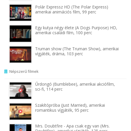
Polár Expressz HD (The Polar Express)
amerikai animációs film, 99 perc
Egy kutya négy élete (A Dogs Purpose) HD,
amerikai családi film, 100 perc
Truman show (The Truman Show), amerikai
vígjáték, dráma, 103 perc
Népszerű filmek
Űrdongó (Bumblebee), amerikai akciófilm,
sci-fi, 114 perc
Szakítópróba (Just Married), amerikai
romantikus vígjáték, 95 perc
Mrs. Doubtfire - Apa csak egy van (Mrs.
Doubtfire), amerikai vígjáték, 125 perc