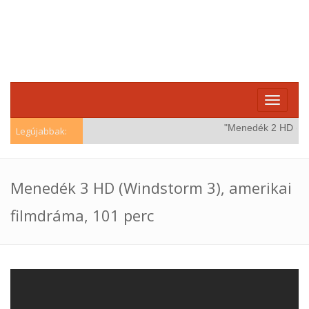
Toggle
navigati
"Menedék 2 HD (Wind
Legújabbak:
Menedék 3 HD (Windstorm 3), amerikai
filmdráma, 101 perc