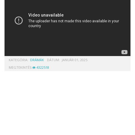
KATEGÓRIA:
DRÁMÁK
DÁTUM:
JANUÁR 01, 2025
MEGTEKINTÉS:
4322518