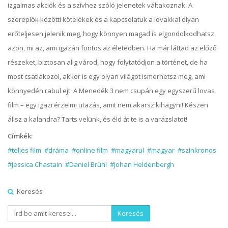
izgalmas akciók és a szívhez szóló jelenetek váltakoznak. A
szereplők közötti kötelékek és a kapcsolatuk a lovakkal olyan
erőteljesen jelenik meg, hogy könnyen magad is elgondolkodhatsz
azon, mi az, ami igazán fontos az életedben. Ha már láttad az előző
részeket, biztosan alig várod, hogy folytatódjon a történet, de ha
most csatlakozol, akkor is egy olyan világot ismerhetsz meg, ami
könnyedén rabul ejt. A Menedék 3 nem csupán egy egyszerű lovas
film – egy igazi érzelmi utazás, amit nem akarsz kihagyni! Készen
állsz a kalandra? Tarts velünk, és éld át te is a varázslatot!
Címkék:
#teljes film
#dráma
#online film
#magyarul
#magyar
#szinkronos
#Jessica Chastain
#Daniel Brühl
#Johan Heldenbergh
Keresés
Keresés