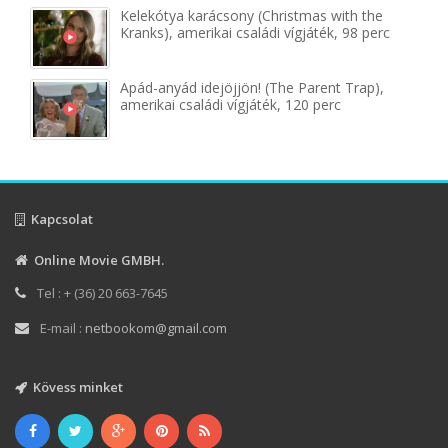
Kelekótya karácsony (Christmas with the
Kranks), amerikai családi vígjáték, 98 perc
Apád-anyád idejöjjön! (The Parent Trap),
amerikai családi vígjáték, 120 perc
Kapcsolat
Online Movie GMBH.
Tel : + (36) 20 663-7645
E-mail :
netbookom@gmail.com
Kövess minket