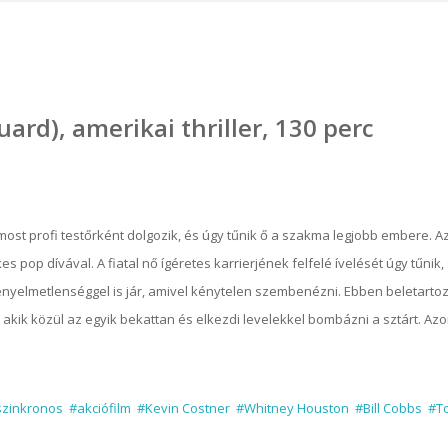
ard), amerikai thriller, 130 perc
ost profi testőrként dolgozik, és úgy tűnik ő a szakma legjobb embere. Az
op dívával. A fiatal nő ígéretes karrierjének felfelé ívelését úgy tűnik
nyelmetlenséggel is jár, amivel kénytelen szembenézni. Ebben beletarto
akik közül az egyik bekattan és elkezdi levelekkel bombázni a sztárt. Az
szinkronos
#akciófilm
#Kevin Costner
#Whitney Houston
#Bill Cobbs
#T