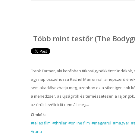
Több mint testőr (The Bodygu
Frank Farmer, aki korábban titkosügynökként tündökölt, m
egy nap összehozza Rachel Marronnal, a népszerű énekes p
sem akadályozhatja meg, azonban ez a siker igen sok ké
a menedzser, az újságírók és természetesen a rajongók, 
az őrült levélíró itt nem áll meg...
Címkék:
#teljes film
#thriller
#online film
#magyarul
#magyar
#
Arana