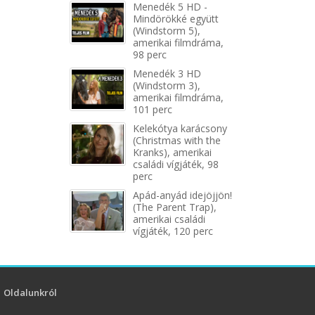
Menedék 5 HD -
Mindörökké együtt
(Windstorm 5),
amerikai filmdráma,
98 perc
Menedék 3 HD
(Windstorm 3),
amerikai filmdráma,
101 perc
Kelekótya karácsony
(Christmas with the
Kranks), amerikai
családi vígjáték, 98
perc
Apád-anyád idejöjjön!
(The Parent Trap),
amerikai családi
vígjáték, 120 perc
Oldalunkról