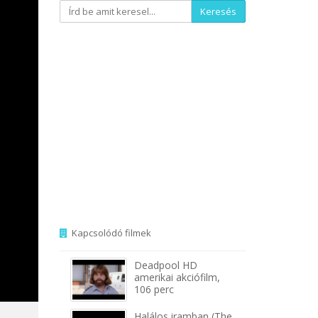
Keresés
Kapcsolódó filmek
Deadpool HD
amerikai akciófilm,
106 perc
Halálos iramban (The