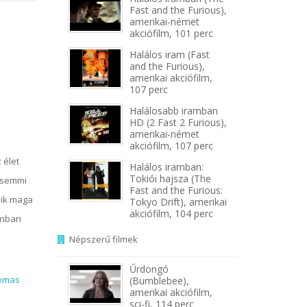
Fast and the Furious),
amerikai-német
akciófilm, 101 perc
Halálos iram (Fast
and the Furious),
amerikai akciófilm,
107 perc
Halálosabb iramban
HD (2 Fast 2 Furious),
amerikai-német
akciófilm, 107 perc
 élet
Halálos iramban:
Tokiói hajsza (The
, semmi
Fast and the Furious:
zik maga
Tokyo Drift), amerikai
akciófilm, 104 perc
onban
Népszerű filmek
Űrdongó
omas
(Bumblebee),
amerikai akciófilm,
sci-fi, 114 perc