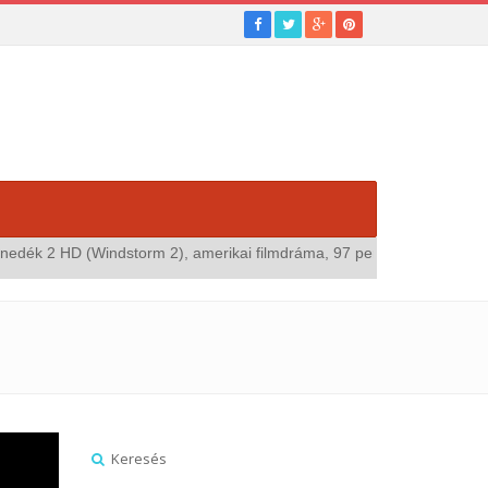
 HD (Windstorm 2), amerikai filmdráma, 97 perc"
megnézem...
Kateg
Keresés