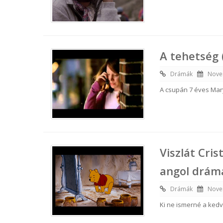
A tehetség 
Drámák
Nove
A csupán 7 éves Mary
Viszlát Cri
angol dráma
Drámák
Nove
Ki ne ismerné a kedv