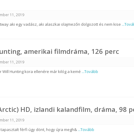
mber 11, 2019
ttway aki egy vadász, aki alaszkai olajmezőn dolgozott és nem kise
...Tov
unting, amerikai filmdráma, 126 perc
mber 11, 2019
r Will Hunting kora ellenére már kilóg a kemé
...Tovább
Arctic) HD, izlandi kalandfilm, dráma, 98 p
mber 11, 2019
apasztalt férfi úgy dönt, hogy újra megh&
...Tovább