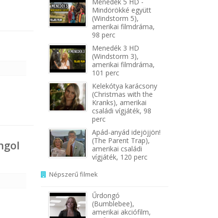
Menedék 5 HD -
Mindörökké együtt
(Windstorm 5),
amerikai filmdráma,
98 perc
Menedék 3 HD
(Windstorm 3),
amerikai filmdráma,
101 perc
Kelekótya karácsony
(Christmas with the
Kranks), amerikai
családi vígjáték, 98
perc
Apád-anyád idejöjjön!
(The Parent Trap),
ngol
amerikai családi
vígjáték, 120 perc
Népszerű filmek
Űrdongó
(Bumblebee),
amerikai akciófilm,