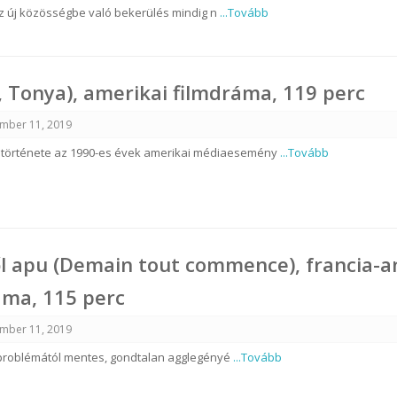
 új közösségbe való bekerülés mindig n
...Tovább
I, Tonya), amerikai filmdráma, 119 perc
mber 11, 2019
 története az 1990-es évek amerikai médiaesemény
...Tovább
l apu (Demain tout commence), francia-a
áma, 115 perc
mber 11, 2019
problémától mentes, gondtalan agglegényé
...Tovább