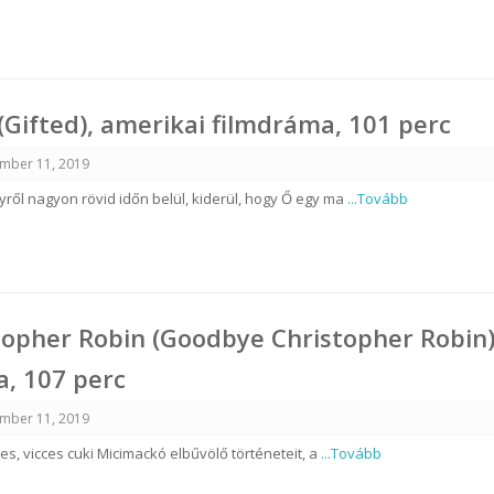
(Gifted), amerikai filmdráma, 101 perc
mber 11, 2019
ről nagyon rövid időn belül, kiderül, hogy Ő egy ma
...Tovább
stopher Robin (Goodbye Christopher Robin)
, 107 perc
mber 11, 2019
es, vicces cuki Micimackó elbűvölő történeteit, a
...Tovább