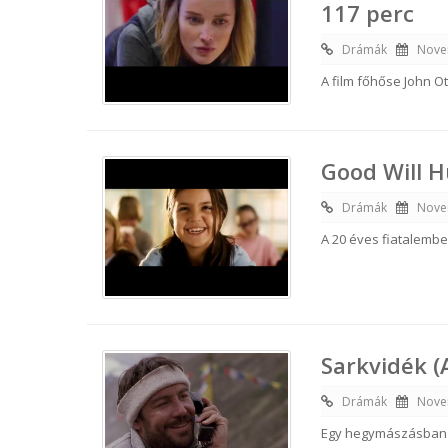
117 perc
Drámák
Nove
A film főhőse John O
Good Will H
Drámák
Nove
A 20 éves fiatalembe
Sarkvidék (
Drámák
Nove
Egy hegymászásban t