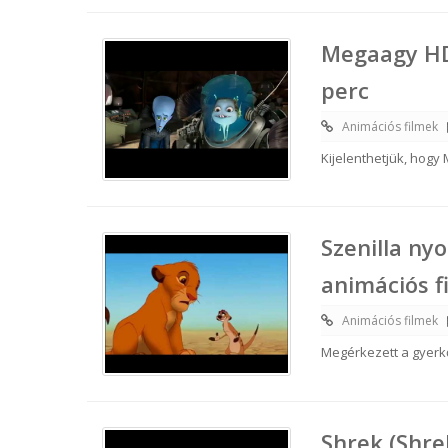
Megaagy HD
perc
Animációs filmek
Kijelenthetjük, hogy
Szenilla ny
animációs f
Animációs filmek
Megérkezett a gyerk
Shrek (Shrek