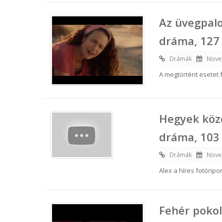
Az üvegpalo
dráma, 127
Drámák
Nove
A megtörtént esetet f
Hegyek köz
dráma, 103
Drámák
Nove
Alex a híres fotórip
Fehér pokol