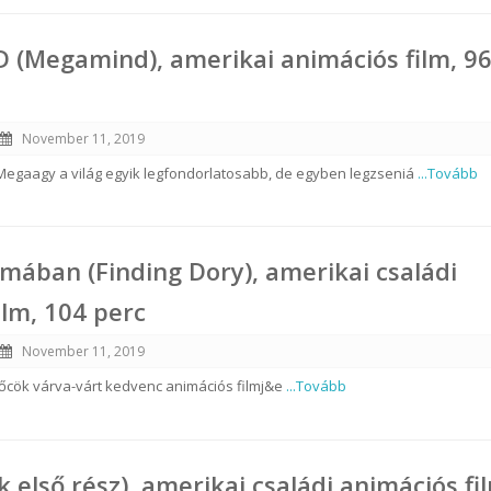
 (Megamind), amerikai animációs film, 9
November 11, 2019
 Megaagy a világ egyik legfondorlatosabb, de egyben legzseniá
...Tovább
omában (Finding Dory), amerikai családi
ilm, 104 perc
November 11, 2019
őcök várva-várt kedvenc animációs filmj&e
...Tovább
 első rész), amerikai családi animációs fi