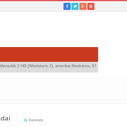
 (Windstorm 2), amerikai filmdráma, 97 perc"
megnézem...
Kategóri
adai
Keresés