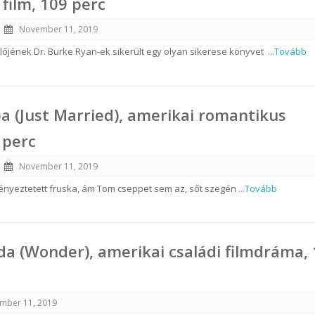
film, 109 perc
November 11, 2019
plőjének Dr. Burke Ryan-ek sikerült egy olyan sikerese könyvet
...Tovább
a (Just Married), amerikai romantikus
 perc
November 11, 2019
ényeztetett fruska, ám Tom cseppet sem az, sőt szegén
...Tovább
oda (Wonder), amerikai családi filmdráma,
mber 11, 2019