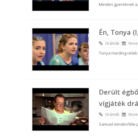
Minden gyereknek az
Én, Tonya (
Drámák
Nove
Tonya Harding celeb
Derült égbő
vígjáték dr
Drámák
Nove
Samuel mindenféle 