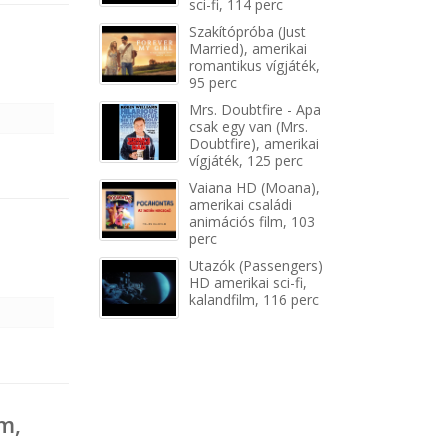
sci-fi, 114 perc
Szakítópróba (Just
Married), amerikai
romantikus vígjáték,
95 perc
Mrs. Doubtfire - Apa
csak egy van (Mrs.
Doubtfire), amerikai
vígjáték, 125 perc
Vaiana HD (Moana),
amerikai családi
animációs film, 103
perc
Utazók (Passengers)
HD amerikai sci-fi,
kalandfilm, 116 perc
m,