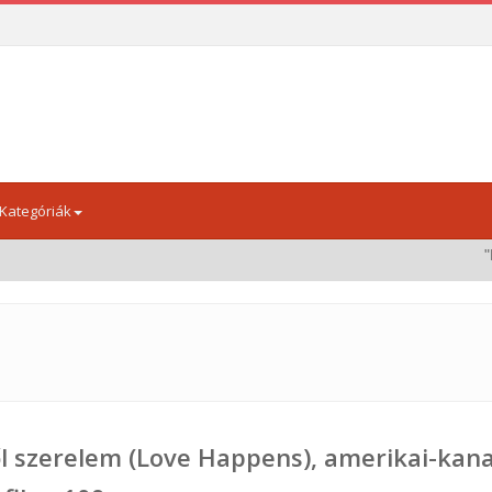
Kategóriák
"Menedék 2 HD
l szerelem (Love Happens), amerikai-kan