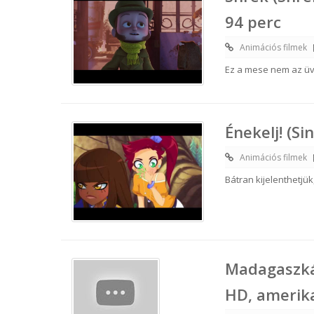
94 perc
Animációs filmek
Ez a mese nem az ü
Énekelj! (Si
Animációs filmek
Bátran kijelenthetjü
Madagaszká
HD, amerika