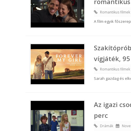
romantikus 
Romantikus filmek
A film egyik főszere
Szakítóprób
vígjáték, 95
Romantikus filmek
Sarah gazdag és elk
Az igazi cs
perc
Drámák
Nove