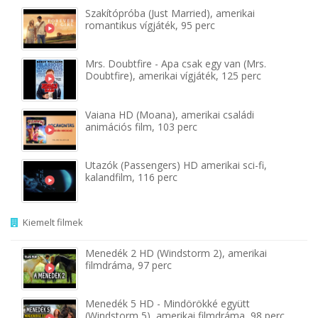
Szakítópróba (Just Married), amerikai
romantikus vígjáték, 95 perc
Mrs. Doubtfire - Apa csak egy van (Mrs.
Doubtfire), amerikai vígjáték, 125 perc
Vaiana HD (Moana), amerikai családi
animációs film, 103 perc
Utazók (Passengers) HD amerikai sci-fi,
kalandfilm, 116 perc
Kiemelt filmek
Menedék 2 HD (Windstorm 2), amerikai
filmdráma, 97 perc
Menedék 5 HD - Mindörökké együtt
(Windstorm 5), amerikai filmdráma, 98 perc