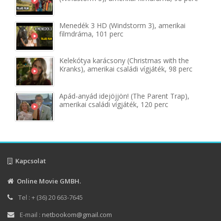
Menedék 3 HD (Windstorm 3), amerikai
filmdráma, 101 perc
Kelekótya karácsony (Christmas with the
Kranks), amerikai családi vígjáték, 98 perc
Apád-anyád idejöjjön! (The Parent Trap),
amerikai családi vígjáték, 120 perc
Kapcsolat
Online Movie GMBH.
Tel : + (36) 20 663-7645
E-mail :
netbookom@gmail.com