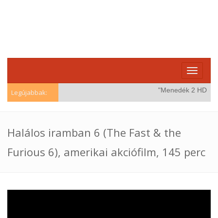
Toggle
navigati
"Menedék 2 HD (Wind
Legújabbak:
Halálos iramban 6 (The Fast & the
Furious 6), amerikai akciófilm, 145 perc