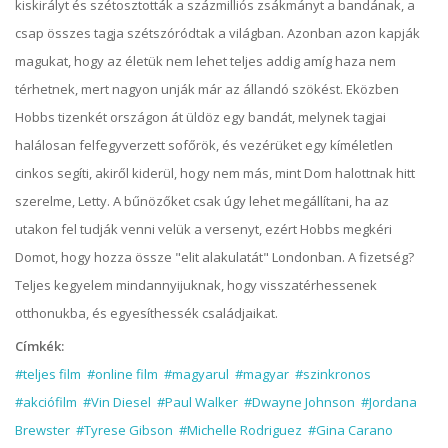
kiskirályt és szétosztották a százmilliós zsákmányt a bandának, a
csap összes tagja szétszóródtak a világban. Azonban azon kapják
magukat, hogy az életük nem lehet teljes addig amíg haza nem
térhetnek, mert nagyon unják már az állandó szökést. Eközben
Hobbs tizenkét országon át üldöz egy bandát, melynek tagjai
halálosan felfegyverzett sofőrök, és vezérüket egy kíméletlen
cinkos segíti, akiről kiderül, hogy nem más, mint Dom halottnak hitt
szerelme, Letty. A bűnözőket csak úgy lehet megállítani, ha az
utakon fel tudják venni velük a versenyt, ezért Hobbs megkéri
Domot, hogy hozza össze "elit alakulatát" Londonban. A fizetség?
Teljes kegyelem mindannyijuknak, hogy visszatérhessenek
otthonukba, és egyesíthessék családjaikat.
Címkék:
#teljes film
#online film
#magyarul
#magyar
#szinkronos
#akciófilm
#Vin Diesel
#Paul Walker
#Dwayne Johnson
#Jordana
Brewster
#Tyrese Gibson
#Michelle Rodriguez
#Gina Carano