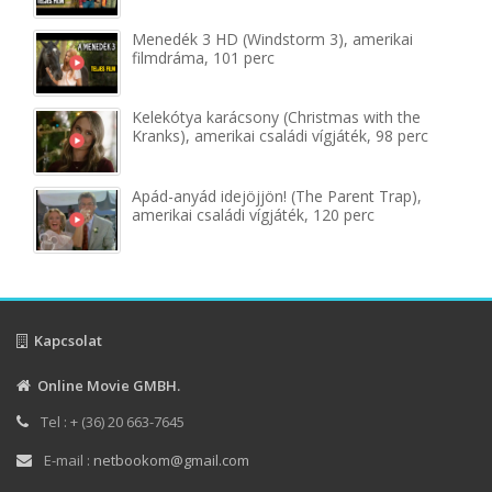
Menedék 3 HD (Windstorm 3), amerikai
filmdráma, 101 perc
Kelekótya karácsony (Christmas with the
Kranks), amerikai családi vígjáték, 98 perc
Apád-anyád idejöjjön! (The Parent Trap),
amerikai családi vígjáték, 120 perc
Kapcsolat
Online Movie GMBH.
Tel : + (36) 20 663-7645
E-mail :
netbookom@gmail.com