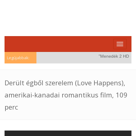
Toggle
navigati
"Menedék 2 HD (Wind
Legújabbak:
Derült égből szerelem (Love Happens),
amerikai-kanadai romantikus film, 109
perc