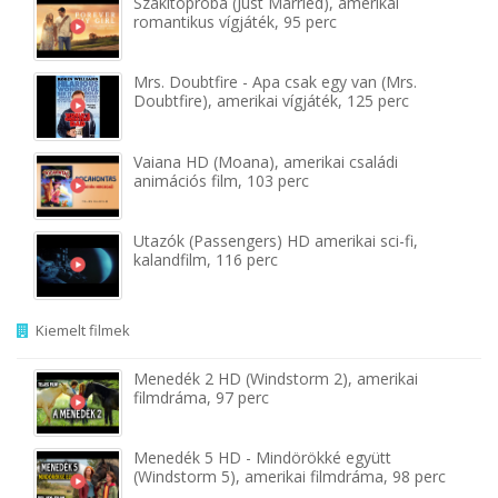
Szakítópróba (Just Married), amerikai
romantikus vígjáték, 95 perc
Mrs. Doubtfire - Apa csak egy van (Mrs.
Doubtfire), amerikai vígjáték, 125 perc
Vaiana HD (Moana), amerikai családi
animációs film, 103 perc
Utazók (Passengers) HD amerikai sci-fi,
kalandfilm, 116 perc
Kiemelt filmek
Menedék 2 HD (Windstorm 2), amerikai
filmdráma, 97 perc
Menedék 5 HD - Mindörökké együtt
(Windstorm 5), amerikai filmdráma, 98 perc