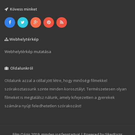
Kövess minket
Webhelytérkép
Webhelytérkép mutatása
Oldalunkról
Oldalunk azzal a céllal jött létre, hogy minőségi filmekkel
szórakoztassunk szinte minden korosztályt. Természetesen olyan
filmeket is megtalálsz nálunk, amely kifejezetten a gyerekek
számára nyújt feledhetetlen szórakozást!
Film Oázis 2019, minden jog fenntartva! | Powered by
SikerBazis