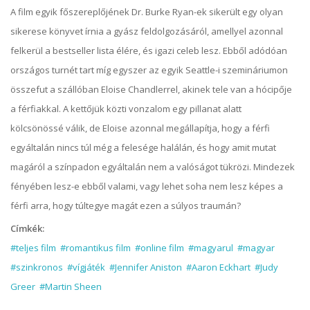
A film egyik főszereplőjének Dr. Burke Ryan-ek sikerült egy olyan
sikerese könyvet írnia a gyász feldolgozásáról, amellyel azonnal
felkerül a bestseller lista élére, és igazi celeb lesz. Ebből adódóan
országos turnét tart míg egyszer az egyik Seattle-i szemináriumon
összefut a szállóban Eloise Chandlerrel, akinek tele van a hócipője
a férfiakkal. A kettőjük közti vonzalom egy pillanat alatt
kölcsönössé válik, de Eloise azonnal megállapítja, hogy a férfi
egyáltalán nincs túl még a felesége halálán, és hogy amit mutat
magáról a színpadon egyáltalán nem a valóságot tükrözi. Mindezek
fényében lesz-e ebből valami, vagy lehet soha nem lesz képes a
férfi arra, hogy túltegye magát ezen a súlyos traumán?
Címkék:
#teljes film
#romantikus film
#online film
#magyarul
#magyar
#szinkronos
#vígjáték
#Jennifer Aniston
#Aaron Eckhart
#Judy
Greer
#Martin Sheen