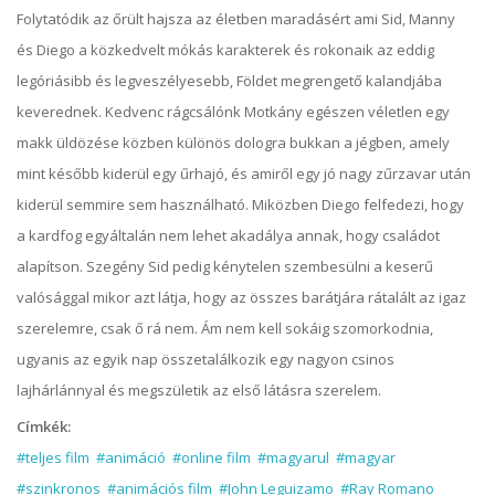
Folytatódik az őrült hajsza az életben maradásért ami Sid, Manny
és Diego a közkedvelt mókás karakterek és rokonaik az eddig
legóriásibb és legveszélyesebb, Földet megrengető kalandjába
keverednek. Kedvenc rágcsálónk Motkány egészen véletlen egy
makk üldözése közben különös dologra bukkan a jégben, amely
mint később kiderül egy űrhajó, és amiről egy jó nagy zűrzavar után
kiderül semmire sem használható. Miközben Diego felfedezi, hogy
a kardfog egyáltalán nem lehet akadálya annak, hogy családot
alapítson. Szegény Sid pedig kénytelen szembesülni a keserű
valósággal mikor azt látja, hogy az összes barátjára rátalált az igaz
szerelemre, csak ő rá nem. Ám nem kell sokáig szomorkodnia,
ugyanis az egyik nap összetalálkozik egy nagyon csinos
lajhárlánnyal és megszületik az első látásra szerelem.
Címkék:
#teljes film
#animáció
#online film
#magyarul
#magyar
#szinkronos
#animációs film
#John Leguizamo
#Ray Romano