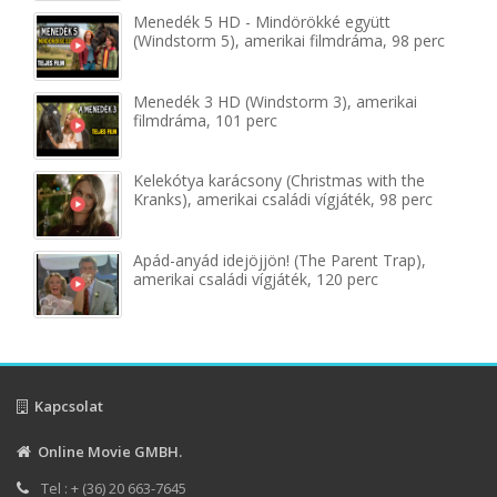
Menedék 5 HD - Mindörökké együtt
(Windstorm 5), amerikai filmdráma, 98 perc
Menedék 3 HD (Windstorm 3), amerikai
filmdráma, 101 perc
Kelekótya karácsony (Christmas with the
Kranks), amerikai családi vígjáték, 98 perc
Apád-anyád idejöjjön! (The Parent Trap),
amerikai családi vígjáték, 120 perc
Kapcsolat
Online Movie GMBH.
Tel : + (36) 20 663-7645