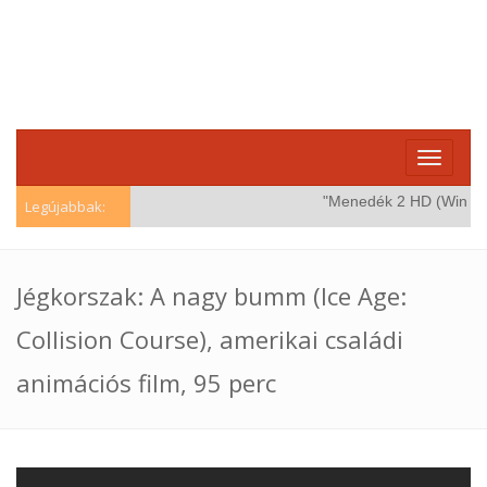
Toggle
navigati
"Menedék 2 HD (Windstor
Legújabbak:
Jégkorszak: A nagy bumm (Ice Age:
Collision Course), amerikai családi
animációs film, 95 perc