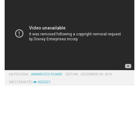
KATEGÓRIA:
ANIMÁCIÓS FILMEK
DÁTUM:
DECEMBER 09, 2019
MEGTEKINTÉS:
4323221