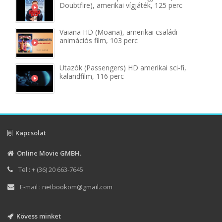
Doubtfire), amerikai vígjáték, 125 perc
Vaiana HD (Moana), amerikai családi
animációs film, 103 perc
Utazók (Passengers) HD amerikai sci-fi,
kalandfilm, 116 perc
Kapcsolat
Online Movie GMBH.
Tel : + (36) 20 663-7645
E-mail :
netbookom@gmail.com
Kövess minket