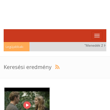
Toggle
navigati
"Menedék 2 HD (W
Legújabbak:
Keresési eredmény