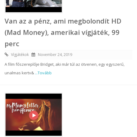
Van az a pénz, ami megbolondít HD
(Mad Money), amerikai vígjáték, 99
perc
Vígjátékok
November 24, 2019
A film főszereplője Bridget, aki már túl az ötvenen, egy egyszerű,
unalmas kertv&
...Tovább