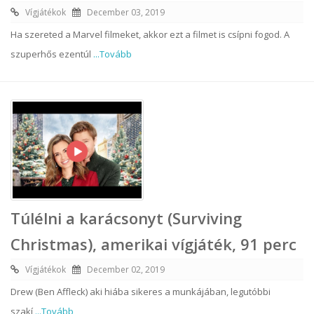
Vígjátékok
December 03, 2019
Ha szereted a Marvel filmeket, akkor ezt a filmet is csípni fogod. A
szuperhős ezentúl
...Tovább
Túlélni a karácsonyt (Surviving
Christmas), amerikai vígjáték, 91 perc
Vígjátékok
December 02, 2019
Drew (Ben Affleck) aki hiába sikeres a munkájában, legutóbbi
szakí
...Tovább