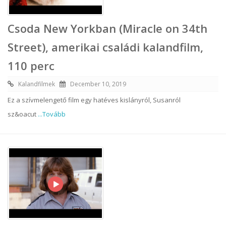
Csoda New Yorkban (Miracle on 34th
Street), amerikai családi kalandfilm,
110 perc
Kalandfilmek
December 10, 2019
Ez a szívmelengető film egy hatéves kislányról, Susanról
sz&oacut
...Tovább