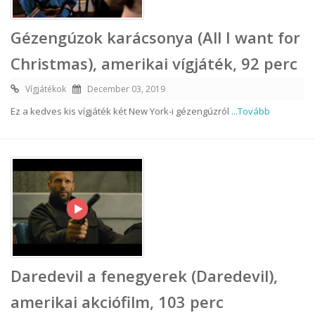
Gézengúzok karácsonya (All I want for
Christmas), amerikai vígjáték, 92 perc
Vígjátékok
December 03, 2019
Ez a kedves kis vígjáték két New York-i gézengúzról
...Tovább
Daredevil a fenegyerek (Daredevil),
amerikai akciófilm, 103 perc