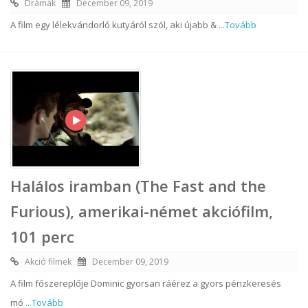
Drámák
December 09, 2019
A film egy lélekvándorló kutyáról szól, aki újabb &
...Tovább
Halálos iramban (The Fast and the
Furious), amerikai-német akciófilm,
101 perc
Akció filmek
December 09, 2019
A film főszereplője Dominic gyorsan ráérez a gyors pénzkeresés
mó
...Tovább