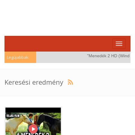
Toggle
navigati
"Menedék 2 HD (Windstorm 2)
Legújabbak:
Keresési eredmény