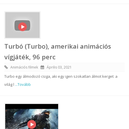
Turbó (Turbo), amerikai animációs
vígjáték, 96 perc
Animációs filmek
Április 03, 2021
Turbo egy álmodozó csiga, aki egy igen szokatlan álmot kerget: a
világ l
...Tovább