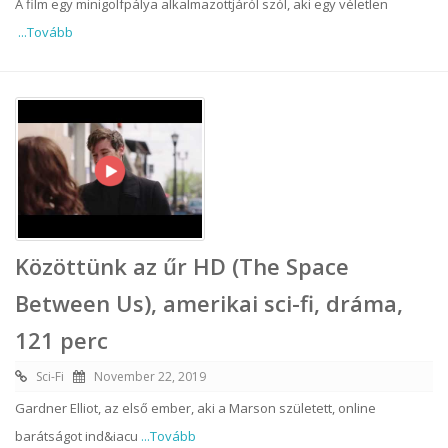
A film egy minigolfpálya alkalmazottjáról szól, aki egy véletlen
...Tovább
Közöttünk az űr HD (The Space
Between Us), amerikai sci-fi, dráma,
121 perc
Sci-Fi
November 22, 2019
Gardner Elliot, az első ember, aki a Marson született, online
barátságot ind&iacu
...Tovább