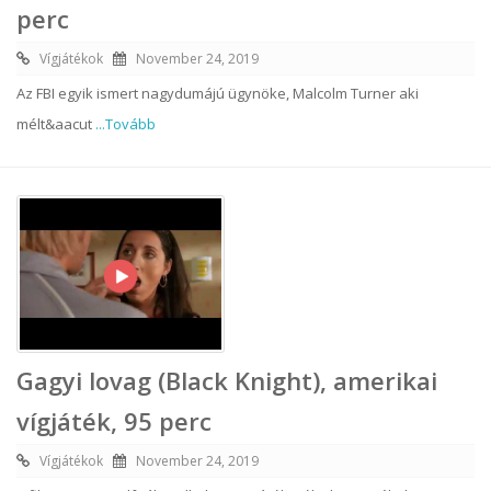
perc
Vígjátékok
November 24, 2019
Az FBI egyik ismert nagydumájú ügynöke, Malcolm Turner aki
mélt&aacut
...Tovább
Gagyi lovag (Black Knight), amerikai
vígjáték, 95 perc
Vígjátékok
November 24, 2019