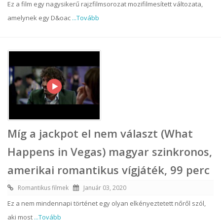
Ez a film egy nagysikerű rajzfilmsorozat mozifilmesített változata,
amelynek egy D&oac
...Tovább
Míg a jackpot el nem választ (What
Happens in Vegas) magyar szinkronos,
amerikai romantikus vígjáték, 99 perc
Romantikus filmek
Január 03, 2020
Ez a nem mindennapi történet egy olyan elkényeztetett nőről szól,
aki most
...Tovább