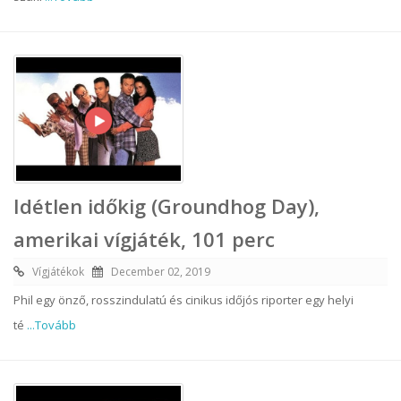
Idétlen időkig (Groundhog Day),
amerikai vígjáték, 101 perc
Vígjátékok
December 02, 2019
Phil egy önző, rosszindulatú és cinikus időjós riporter egy helyi
té
...Tovább