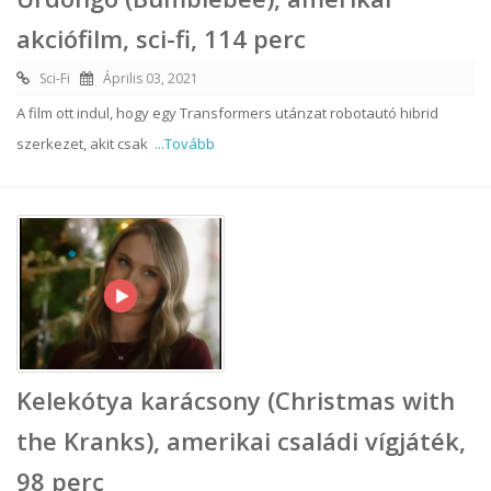
akciófilm, sci-fi, 114 perc
Sci-Fi
Április 03, 2021
A film ott indul, hogy egy Transformers utánzat robotautó hibrid
szerkezet, akit csak
...Tovább
Kelekótya karácsony (Christmas with
the Kranks), amerikai családi vígjáték,
98 perc