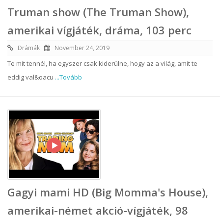
Truman show (The Truman Show),
amerikai vígjáték, dráma, 103 perc
Drámák
November 24, 2019
Te mit tennél, ha egyszer csak kiderülne, hogy az a világ, amit te
eddig val&oacu
...Tovább
Gagyi mami HD (Big Momma's House),
amerikai-német akció-vígjáték, 98