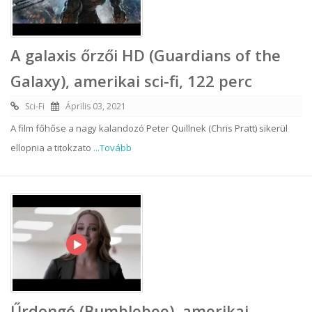
A galaxis őrzői HD (Guardians of the
Galaxy), amerikai sci-fi, 122 perc
Sci-Fi
Április 03, 2021
A film főhőse a nagy kalandozó Peter Quillnek (Chris Pratt) sikerül
ellopnia a titokzato
...Tovább
Űrdongó (Bumblebee), amerikai