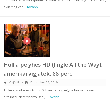
Kate (Reese Witherspoon) a romantikus lélek és Brad (Vince Vaughn)
akin még van
...Tovább
Hull a pelyhes HD (Jingle All the Way),
amerikai vígjáték, 88 perc
Vígjátékok
December 22, 2019
A film egy sikeres (Arnold Schwarzenegger), de borzalmasan
elfoglalt üzletemberről szól,
...Tovább